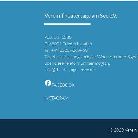
Verein Theatertage am See e.V.
Postfach 1280
D-88002 Friedrichshafen
Tel. +49 1520 4269460
Ticketreservierung auch per WhatsApp oder Signa
über diese Telefonnummer möglich.
info@theatertageamsee.de
facebook
FACEBOOK
INSTAGRAM
© 2023 Verein 