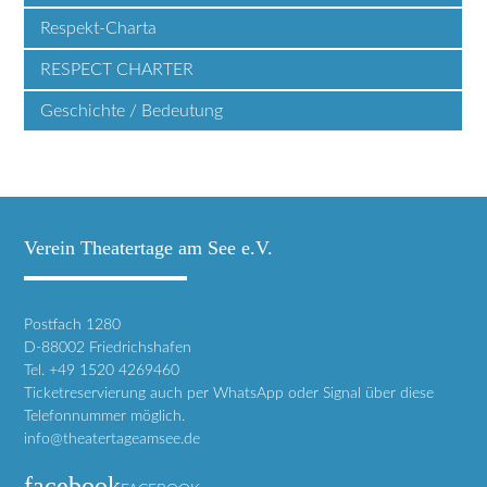
Respekt-Charta
RESPECT CHARTER
Geschichte / Bedeutung
Verein Theatertage am See e.V.
Postfach 1280
D-88002 Friedrichshafen
Tel. +49 1520 4269460
Ticketreservierung auch per WhatsApp oder Signal über diese
Telefonnummer möglich.
info@theatertageamsee.de
facebook